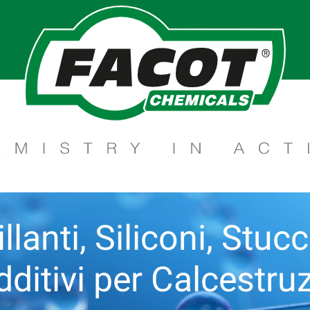
llanti, Siliconi, Stuc
dditivi per Calcestruz