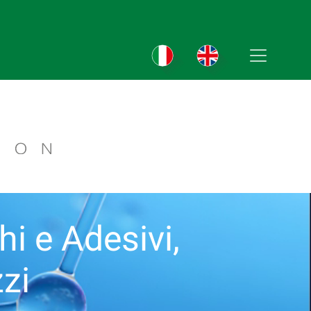
chi e Adesivi,
zi