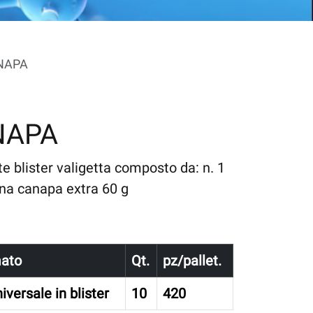
ANAPA
NAPA
te blister valigetta composto da: n. 1
ina canapa extra 60 g
ato
Qt.
pz/pallet.
niversale in blister
10
420