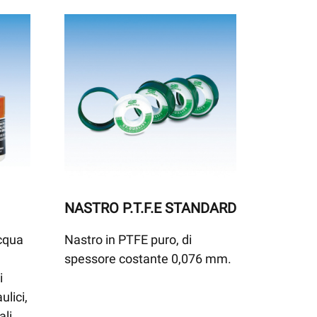
NASTRO P.T.F.E STANDARD
cqua
Nastro in PTFE puro, di
spessore costante 0,076 mm.
i
ulici,
ali