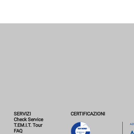
SERVIZI
CERTIFICAZIONI
Check Service
T.EM.I.T. Tour
FAQ