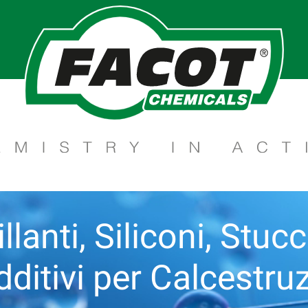
llanti, Siliconi, Stuc
dditivi per Calcestruz