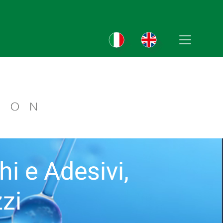
chi e Adesivi,
zi