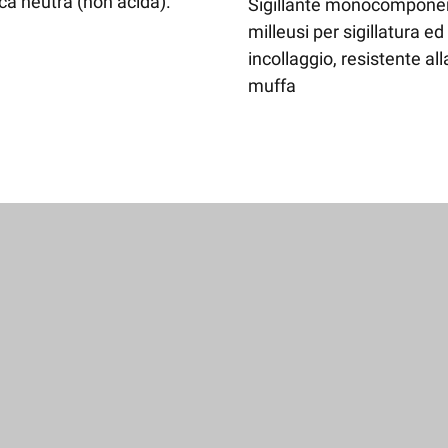
ica neutra (non acida).
Sigillante monocompone
milleusi per sigillatura ed
incollaggio, resistente all
muffa