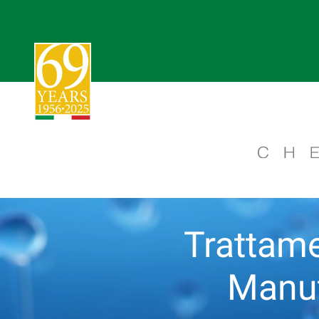
Trattame
Manut