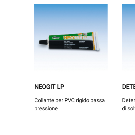
NEOGIT LP
DET
Collante per PVC rigido bassa
Deter
pressione
di so