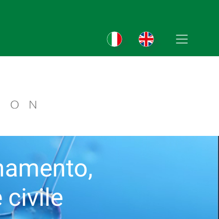
onamento,
civile