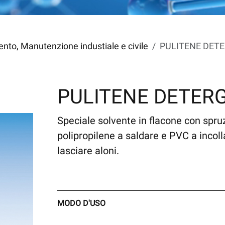
nto, Manutenzione industiale e civile
PULITENE DET
PULITENE DETER
Speciale solvente in flacone con spruz
polipropilene a saldare e PVC a inco
lasciare aloni.
MODO D'USO