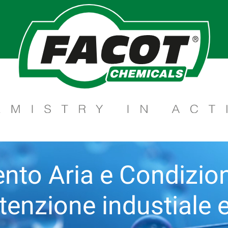
nto Aria e Condizi
enzione industiale e 