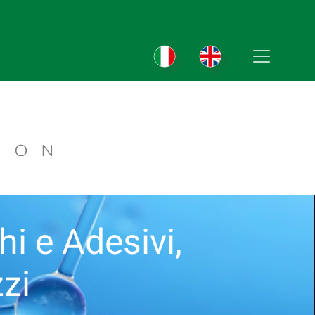
chi e Adesivi,
zi