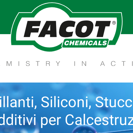
llanti, Siliconi, Stuc
dditivi per Calcestruz