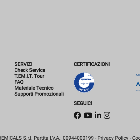
SERVIZI
CERTIFICAZIONI
Check Service
T.EM.I.T. Tour
FAQ
Materiale Tecnico
Supporti Promozionali
SEGUICI
MICALS S.r.l. Partita I.V.A.: 00944000199 -
Privacy Policy
-
Coo