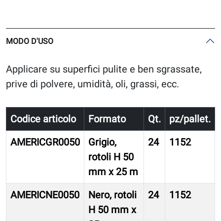
MODO D'USO
Applicare su superfici pulite e ben sgrassate,
prive di polvere, umidità, oli, grassi, ecc.
Codice articolo
Formato
Qt.
pz/pallet.
AMERICGR0050
Grigio,
24
1152
rotoli H 50
mm x 25 m
AMERICNE0050
Nero, rotoli
24
1152
H 50 mm x