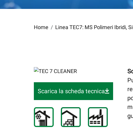
Home
Linea TEC7: MS Polimeri Ibridi, Si
So
Pu
re
Scarica la scheda tecnica
po
mu
gu