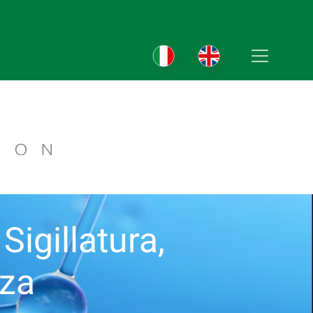
Sigillatura,
nza