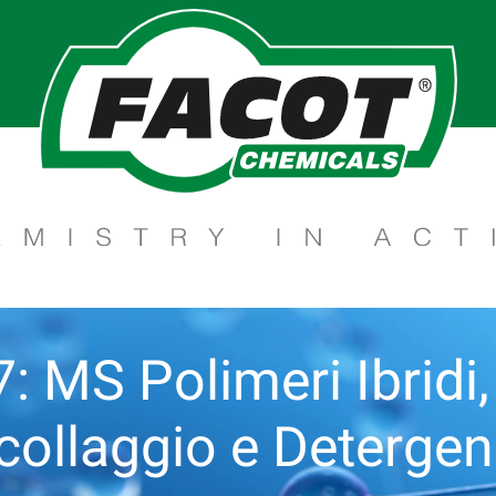
 MS Polimeri Ibridi, 
collaggio e Deterge