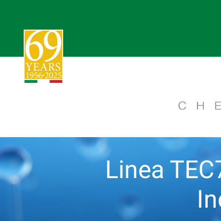
Linea TEC7:
In