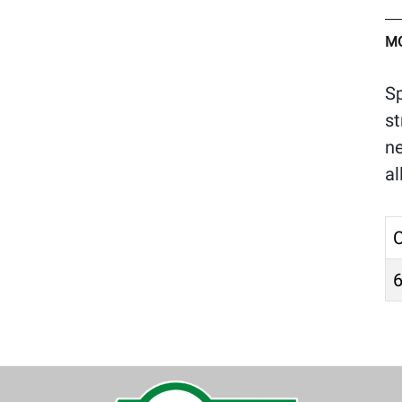
M
Sp
st
ne
al
C