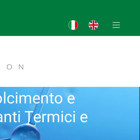
olcimento e
anti Termici e