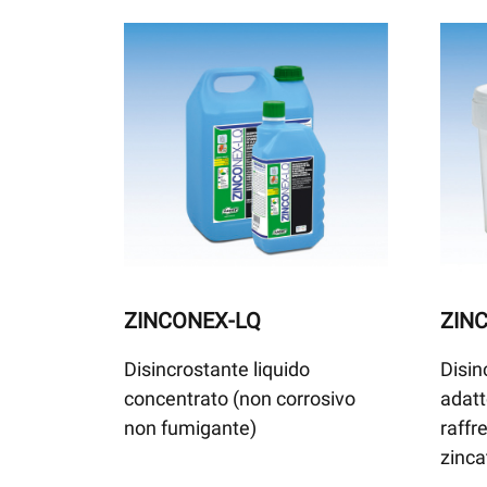
ZINCONEX-LQ
ZIN
Disincrostante liquido
Disin
concentrato (non corrosivo
adatt
non fumigante)
raffr
zinca