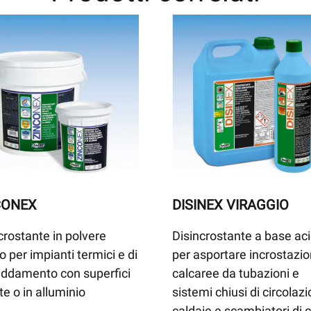
CONEX
DISINEX VIRAGGIO
crostante in polvere
Disincrostante a base ac
o per impianti termici e di
per asportare incrostazio
eddamento con superfici
calcaree da tubazioni e
te o in alluminio
sistemi chiusi di circolazi
caldaie e scambiatori di 