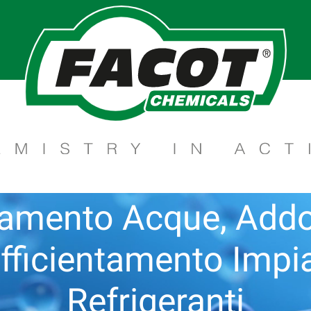
tamento Acque, Add
Efficientamento Impi
Refrigeranti