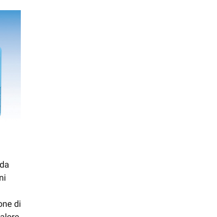
ida
ni
one di
calore