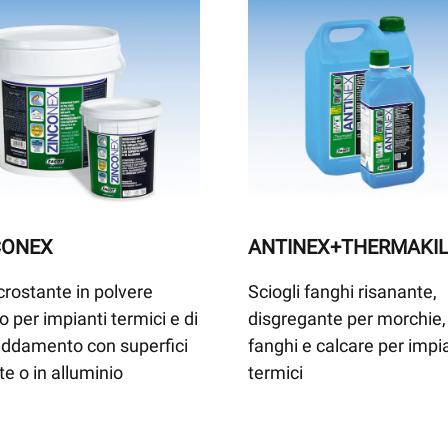
CONEX
ANTINEX+THERMAKI
crostante in polvere
Sciogli fanghi risanante,
o per impianti termici e di
disgregante per morchie,
eddamento con superfici
fanghi e calcare per impi
te o in alluminio
termici