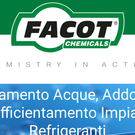
tamento Acque, Add
Efficientamento Impi
Refrigeranti