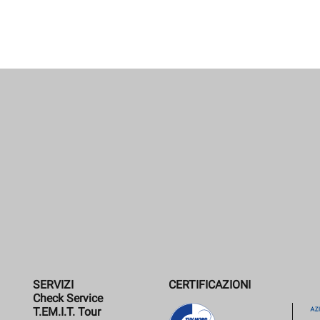
SERVIZI
CERTIFICAZIONI
Check Service
T.EM.I.T. Tour