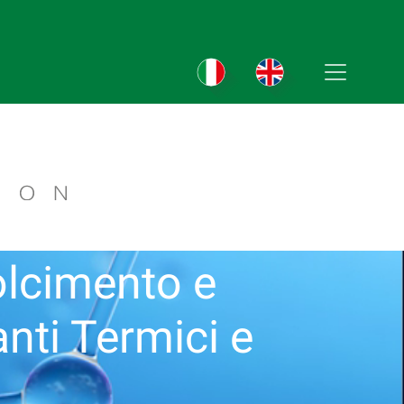
olcimento e
anti Termici e