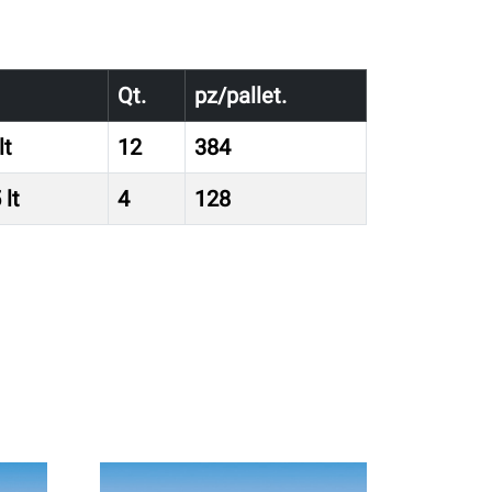
Qt.
pz/pallet.
lt
12
384
 lt
4
128