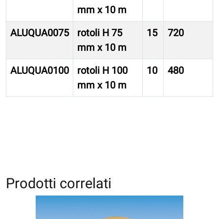
mm x 10 m
ALUQUA0075
rotoli H 75
15
720
mm x 10 m
ALUQUA0100
rotoli H 100
10
480
mm x 10 m
Prodotti correlati